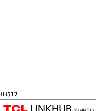
HH512