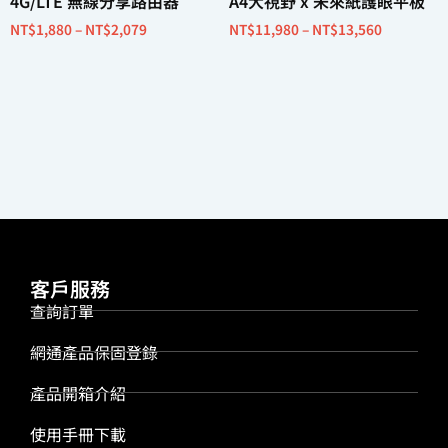
4G/LTE 無線分享路由器
A4大視野 x 未來紙護眼平板
NT$
1,880
–
NT$
2,079
NT$
11,980
–
NT$
13,560
選擇規格
選擇規格
客戶服務
查詢訂單
網通產品保固登錄
產品開箱介紹
使用手冊下載