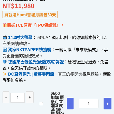
NT$
11,980
買就送Hami書城月讀包30天
贈送TCL原廠『TPU保護殼』。
14.3吋大螢幕
：
98% A4 顯示比例，給你如紙本般的 1:1 
完美閱讀體驗。
獨家NXTPAPER快捷鍵
：
一鍵切換「未來紙模式」，享
受更舒適的護眼效果。
德國萊因低藍光(硬體方案)認證
：
硬體級藍光過濾，免設
置，全天候守護你的雙眼。
DC直流調光 | 螢幕零閃爍
：
真正的零閃爍視覺體驗，極致
護眼無負擔。
$
600
-
+
加購 原
廠可立
-
+
翻蓋皮
套 (原
價 980)